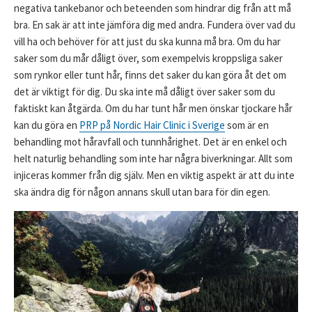
negativa tankebanor och beteenden som hindrar dig från att må
bra. En sak är att inte jämföra dig med andra. Fundera över vad du
vill ha och behöver för att just du ska kunna må bra. Om du har
saker som du mår dåligt över, som exempelvis kroppsliga saker
som rynkor eller tunt hår, finns det saker du kan göra åt det om
det är viktigt för dig. Du ska inte må dåligt över saker som du
faktiskt kan åtgärda. Om du har tunt hår men önskar tjockare hår
kan du göra en
PRP på Nordic Hair Clinic i Sverige
som är en
behandling mot håravfall och tunnhårighet. Det är en enkel och
helt naturlig behandling som inte har några biverkningar. Allt som
injiceras kommer från dig själv. Men en viktig aspekt är att du inte
ska ändra dig för någon annans skull utan bara för din egen.