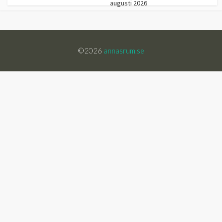
augusti 2026
©2026
annasrum.se