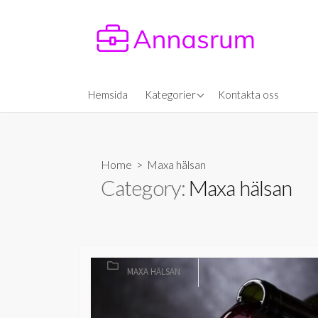
Skip
to
content
Maxa hälsan
Hemsida
Kategorier
Kontakta oss
Maxa karriären
Home
> Maxa hälsan
Category:
Maxa hälsan
CATEGORIES
MAXA HÄLSAN