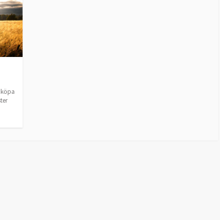
e köpa
ter