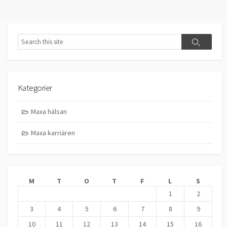
Search
Search
Kategorier
Maxa hälsan
Maxa karriären
M
T
O
T
F
L
S
1
2
3
4
5
6
7
8
9
10
11
12
13
14
15
16