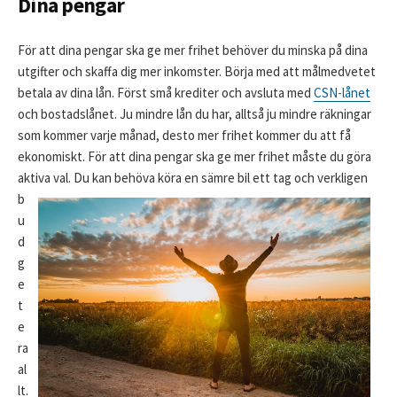
Dina pengar
För att dina pengar ska ge mer frihet behöver du minska på dina
utgifter och skaffa dig mer inkomster. Börja med att målmedvetet
betala av dina lån. Först små krediter och avsluta med
CSN-lånet
och bostadslånet. Ju mindre lån du har, alltså ju mindre räkningar
som kommer varje månad, desto mer frihet kommer du att få
ekonomiskt. För att dina pengar ska ge mer frihet måste du göra
aktiva va
l. Du kan behöva köra en sämre bil ett tag och verkligen
b
u
d
g
e
t
e
ra
al
lt.