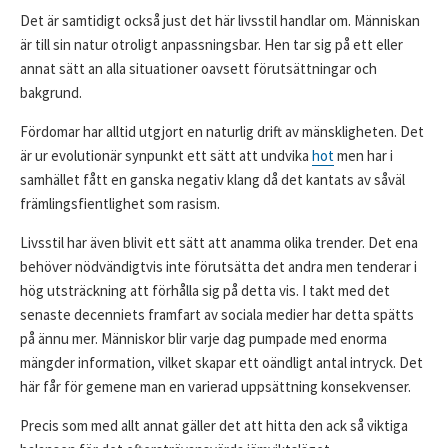
Det är samtidigt också just det här livsstil handlar om. Människan
är till sin natur otroligt anpassningsbar. Hen tar sig på ett eller
annat sätt an alla situationer oavsett förutsättningar och
bakgrund.
Fördomar har alltid utgjort en naturlig drift av mänskligheten. Det
är ur evolutionär synpunkt ett sätt att undvika
hot
men har i
samhället fått en ganska negativ klang då det kantats av såväl
främlingsfientlighet som rasism.
Livsstil har även blivit ett sätt att anamma olika trender. Det ena
behöver nödvändigtvis inte förutsätta det andra men tenderar i
hög utsträckning att förhålla sig på detta vis. I takt med det
senaste decenniets framfart av sociala medier har detta spätts
på ännu mer. Människor blir varje dag pumpade med enorma
mängder information, vilket skapar ett oändligt antal intryck. Det
här får för gemene man en varierad uppsättning konsekvenser.
Precis som med allt annat gäller det att hitta den ack så viktiga