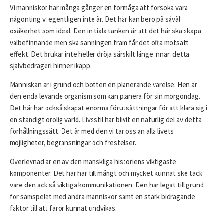
Vi människor har många gånger en förmåga att försöka vara
någonting vi egentligen inte är. Det här kan bero på såväl
osäkerhet som ideal. Den initiala tanken är att det här ska skapa
välbefinnande men ska sanningen fram får det ofta motsatt
effekt. Det brukar inte heller dröja särskilt länge innan detta
självbedrägeri hinner ikapp.
Människan är i grund och botten en planerande varelse. Hen är
den enda levande organism som kan planera för sin morgondag.
Det här har också skapat enorma förutsättningar för att klara sig i
en ständigt orolig värld. Livsstil har blivit en naturlig del av detta
förhållningssätt. Det är med den vi tar oss an alla livets
möjligheter, begränsningar och frestelser.
Överlevnad är en av den mänskliga historiens viktigaste
komponenter. Det här har till mångt och mycket kunnat ske tack
vare den ack så viktiga kommunikationen. Den har legat till grund
för samspelet med andra människor samt en stark bidragande
faktor till att faror kunnat undvikas.