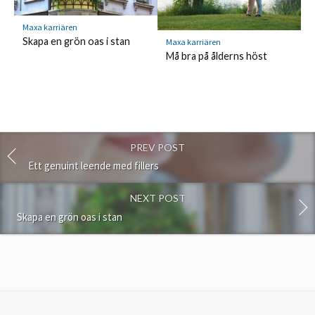
Maxa karriären
Skapa en grön oas i stan
Maxa karriären
Må bra på ålderns höst
PREV POST
Ett genuint leende med fillers
NEXT POST
Skapa en grön oas i stan