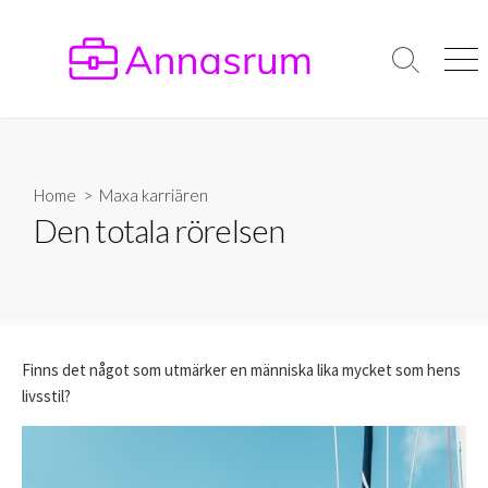
Skip
to
content
Search
Men
Toggle
Home
>
Maxa karriären
Den totala rörelsen
Finns det något som utmärker en människa lika mycket som hens
livsstil?