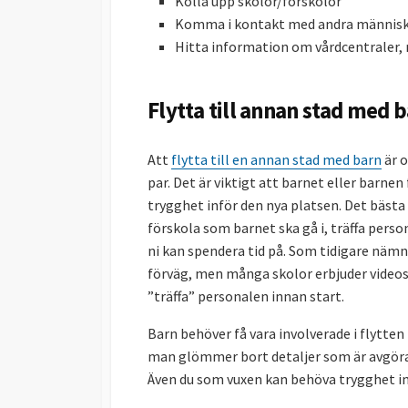
Kolla upp skolor/förskolor
Komma i kontakt med andra människo
Hitta information om vårdcentraler, m
Flytta till annan stad med 
Att
flytta till en annan stad med barn
är o
par. Det är viktigt att barnet eller barnen
trygghet inför den nya platsen. Det bästa 
förskola som barnet ska gå i, träffa pers
ni kan spendera tid på. Som tidigare nämnt
förväg, men många skolor erbjuder videosa
”träffa” personalen innan start.
Barn behöver få vara involverade i flytten 
man glömmer bort detaljer som är avgörand
Även du som vuxen kan behöva trygghet infö