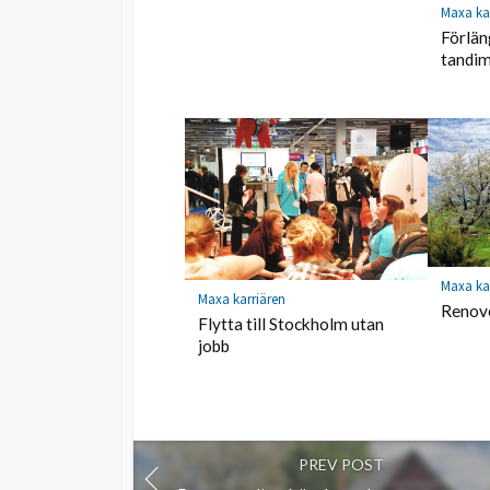
Maxa ka
Förlän
tandim
Maxa ka
Maxa karriären
Renov
Flytta till Stockholm utan
jobb
PREV POST