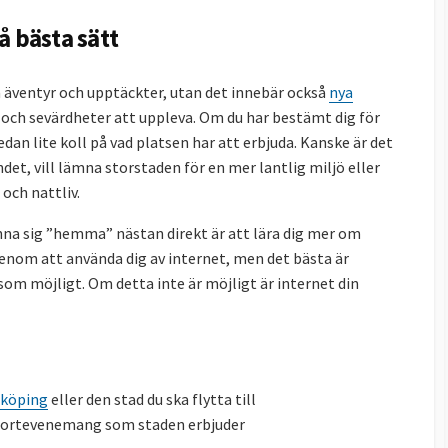
å bästa sätt
ya äventyr och upptäckter, utan det innebär också
nya
 och sevärdheter att uppleva. Om du har bestämt dig för
 redan lite koll på vad platsen har att erbjuda. Kanske är det
andet, vill lämna storstaden för en mer lantlig miljö eller
 och nattliv.
nna sig ”hemma” nästan direkt är att lära dig mer om
 genom att använda dig av internet, men det bästa är
som möjligt. Om detta inte är möjligt är internet din
önköping
eller den stad du ska flytta till
 sportevenemang som staden erbjuder