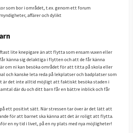
r som bor i området, t.ex. genom ett forum
yndigheter, affärer och dylikt
barn
ftast lite knepigare än att flytta som ensam vuxen eller
 får känna sig delaktiga i flytten och att de får känna
är om ni kan besöka området för att titta på skola eller
onal och kanske leta reda på lekplatser och badplatser som
 är det inte alltid möjligt att faktiskt besöka staden i
mtal där du och ditt barn får en bättre inblick och får
på ett positivt sätt. När stressen tar över är det lätt att
e för att barnet ska känna att det är roligt att flytta.
r en ny tid i livet, på en ny plats med nya möjligheter!