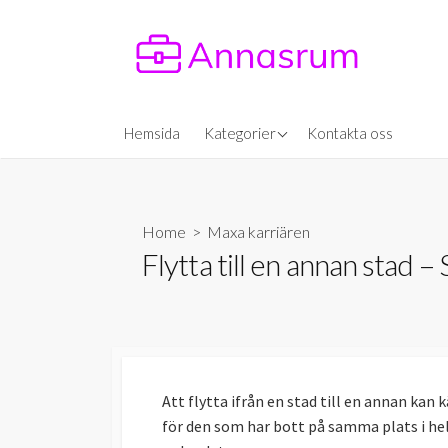
Skip
to
content
Maxa hälsan
Hemsida
Kategorier
Kontakta oss
Maxa karriären
Home
>
Maxa karriären
Flytta till en annan stad –
Att flytta ifrån en stad till en annan kan
för den som har bott på samma plats i hela