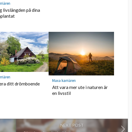
rriären
g livslängden på dina
plantat
rriären
Maxa karriären
era ditt drömboende
Att vara mer ute i naturen är
en livsstil
NEXT POST